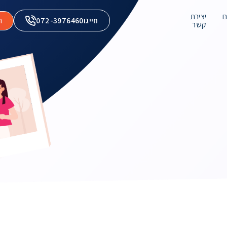
ם
יצירת
חייגו
072-3976460
ה
קשר